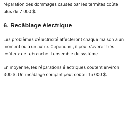
réparation des dommages causés par les termites coûte
plus de 7 000 $.
6. Recâblage électrique
Les problèmes d’électricité affecteront chaque maison à un
moment ou à un autre. Cependant, il peut s’avérer très
coûteux de rebrancher l’ensemble du système.
En moyenne, les réparations électriques coûtent environ
300 $. Un recâblage complet peut
coûter 15 000
$.
Parmi les signes de problèmes électriques, mentionnons
les disjoncteurs qui se déclenchent régulièrement, les
lumières clignotantes et les appareils qui vous choquent.
7 Rénovation de la plomberie