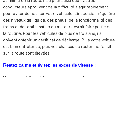
au milieu de la route. Il se peut aussi que d’autres
conducteurs éprouvent de la difficulté à agir rapidement
pour éviter de heurter votre véhicule. L’inspection régulière
des niveaux de liquide, des pneus, de la fonctionnalité des
freins et de l’optimisation du moteur devrait faire partie de
la routine. Pour les véhicules de plus de trois ans, ils
doivent obtenir un certificat de décharge. Plus votre voiture
est bien entretenue, plus vos chances de rester inoffensif
sur la route sont élevées.
Restez calme et évitez les excès de vitesse :
Vous avez dû être victime de rage au volant en essayant
occasionnellement de dépasser un autre véhicule ou en
vous précipitant pour éviter un automobiliste imprudent sur
la route. Évitez l’envie et ne cédez pas aux pressions qui
s’exercent normalement sur l’état des routes. Restez calme,
utilisez votre tête et prenez des décisions rapides en
gardant à l’esprit la sécurité au volant. Ne violez pas les lois