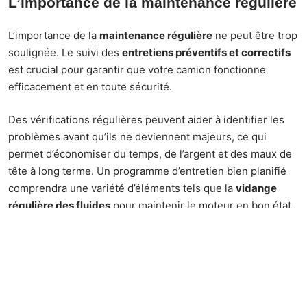
L’importance de la maintenance régulière
L’importance de la
maintenance régulière
ne peut être trop
soulignée. Le suivi des
entretiens préventifs et correctifs
est crucial pour garantir que votre camion fonctionne
efficacement et en toute sécurité.
Des vérifications régulières peuvent aider à identifier les
problèmes avant qu’ils ne deviennent majeurs, ce qui
permet d’économiser du temps, de l’argent et des maux de
tête à long terme. Un programme d’entretien bien planifié
comprendra une variété d’éléments tels que la
vidange
régulière des fluides
pour maintenir le moteur en bon état
ou encore l’
examen approfondi du système de freinage
pour éviter les accidents inutiles sur la route.
Cela dit, pensez à bien former votre conducteur. Les
conducteurs sont souvent négligés dans le cadre des
programmes d’entretien préventif, mais ils jouent un rôle