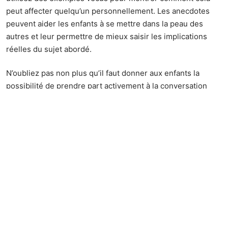
peut affecter quelqu’un personnellement. Les anecdotes
peuvent aider les enfants à se mettre dans la peau des
autres et leur permettre de mieux saisir les implications
réelles du sujet abordé.
N’oubliez pas non plus qu’il faut donner aux enfants la
possibilité de prendre part activement à la conversation
plutôt que simplement écouter passivement ce que vous
avez à dire. Impliquez-les en posant des questions sur
leurs opinions et leurs expériences personnelles liées au
sujet discuté.
Si un enfant semble ne pas vouloir parler du tout, n’insistez
pas trop vite • laissez-lui le temps nécessaire pour décider
quand il voudra commencer une discussion avec vous sur
le sujet.
Assurez-vous que vous êtes prêt(e) émotionnellement