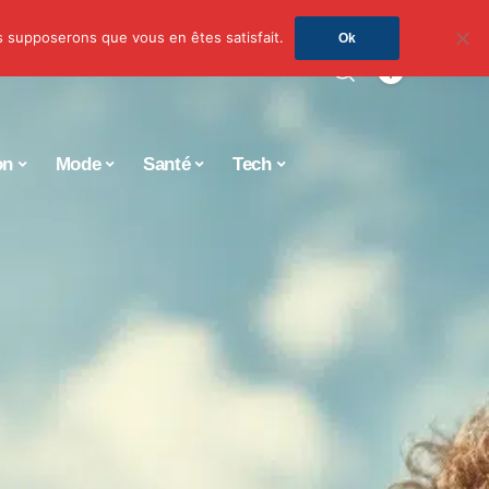
us supposerons que vous en êtes satisfait.
Ok
on
Mode
Santé
Tech