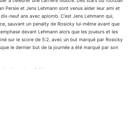
ider à célébrer une carrière illustre. Des stars du football
an Persie et Jens Lehmann sont venus aider leur ami et
e dix-neuf ans avec aplomb. C’est Jens Lehmann qui,
èce, sauvant un penalty de Rosicky lui-même avant que
c emphase devant Lehmann alors que les joueurs et les
rminé sur le score de 5:2, avec un but marqué par Rosicky
ue le dernier but de la journée a été marqué par son
 des jeux du président
 37 ans s’est précipité vers le banc et a récupéré son
rs le but de Jens Lehmann, les défenseurs ont
cky a placé son fils sur ses pieds et a roulé le ballon
tatives, mais finalement Rosicky junior a poussé le ballon
 plus tôt dans le match contre Rosicky senior,