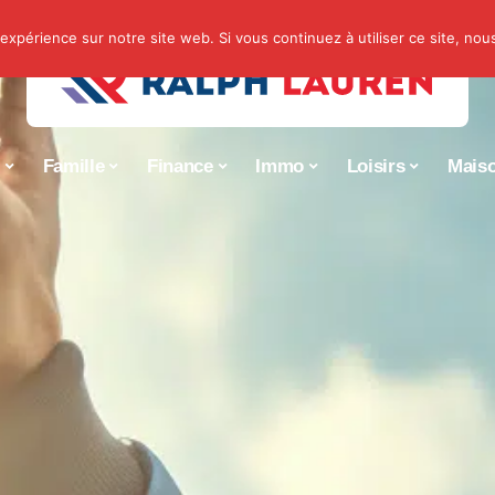
 expérience sur notre site web. Si vous continuez à utiliser ce site, no
s
Famille
Finance
Immo
Loisirs
Mais