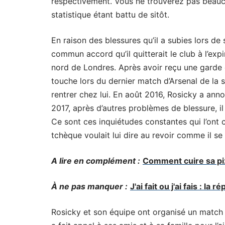
respectivement. Vous ne trouverez pas beauc
statistique étant battu de sitôt.
En raison des blessures qu’il a subies lors de 
commun accord qu’il quitterait le club à l’exp
nord de Londres. Après avoir reçu une garde d
touche lors du dernier match d’Arsenal de la s
rentrer chez lui. En août 2016, Rosicky a ann
2017, après d’autres problèmes de blessure, i
Ce sont ces inquiétudes constantes qui l’ont c
tchèque voulait lui dire au revoir comme il se 
A lire en complément :
Comment cuire sa piz
À ne pas manquer :
J'ai fait ou j'ai fais : la
Rosicky et son équipe ont organisé un match d