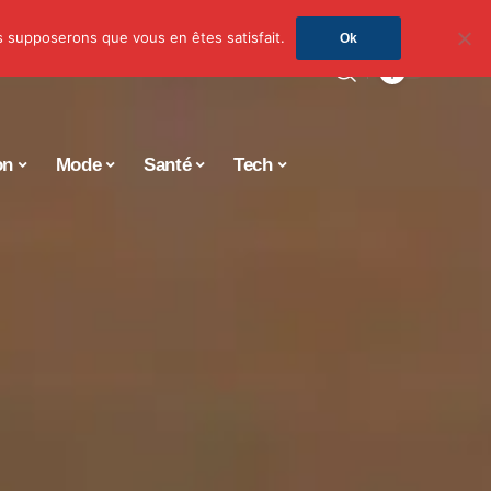
us supposerons que vous en êtes satisfait.
Ok
on
Mode
Santé
Tech