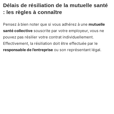
Délais de résiliation de la mutuelle santé
: les règles à connaître
Pensez à bien noter que si vous adhérez à une
mutuelle
santé collective
souscrite par votre employeur, vous ne
pouvez pas résilier votre contrat individuellement.
Effectivement, la résiliation doit être effectuée par le
responsable de l’entreprise
ou son représentant légal.
Si vous souhaitez
changer de mutuelle santé
alors que
vous êtes encore engagé(e) auprès de votre assureur
actuel, pensez à bien identifier celle qui correspond le
mieux à vos besoins mais aussi éventuellement à négocier
un tarif plus avantageux auprès du nouvel assureur choisi.
Pensez également à la résiliation ainsi qu’à l’
échéance
annuelle des contrats
. N’hésitez pas à contacter
directement l’organisme concerné en cas de besoin afin