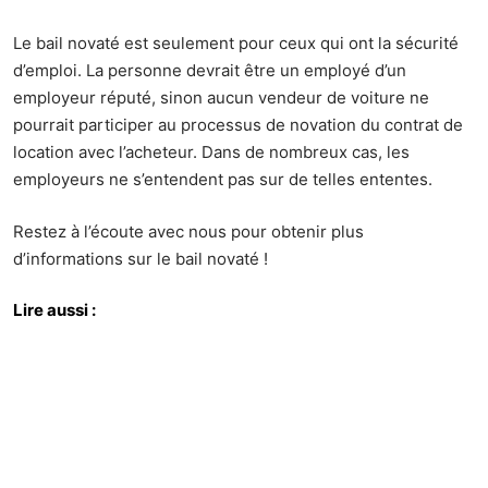
Le bail novaté est seulement pour ceux qui ont la sécurité
d’emploi. La personne devrait être un employé d’un
employeur réputé, sinon aucun vendeur de voiture ne
pourrait participer au processus de novation du contrat de
location avec l’acheteur. Dans de nombreux cas, les
employeurs ne s’entendent pas sur de telles ententes.
Restez à l’écoute avec nous pour obtenir plus
d’informations sur le bail novaté !
Lire aussi :
Acheter des voitures à une vente aux enchères : 5
conseils pour les nouveaux soumissionnaires
Trouver la voiture d’occasion parfaite pour vous
L’assurance clé de voiture vous aide à récupérer le coût
de remplacement de la clé