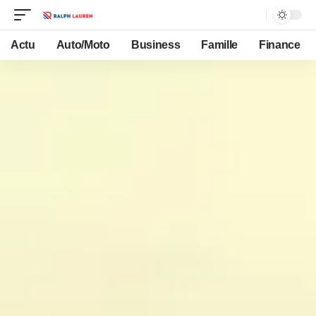
Actu
Auto/Moto
Business
Famille
Finance