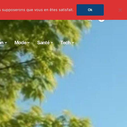
us supposerons que vous en êtes satisfait.
Ok
on
Mode
Santé
Tech