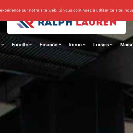
 expérience sur notre site web. Si vous continuez à utiliser ce site, no
s
Famille
Finance
Immo
Loisirs
Mais