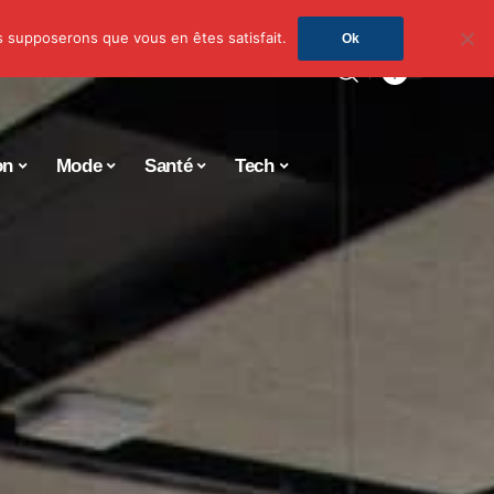
us supposerons que vous en êtes satisfait.
Ok
on
Mode
Santé
Tech