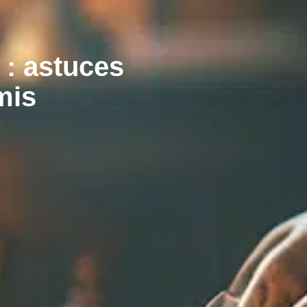
 : astuces
mis