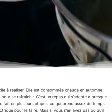
acile à réaliser. Elle est consommée chaude en automne
é pour se rafraîchir. C’est un repas qui s’adapte à presque
e fait en plusieurs étapes, ce qui prend assez de temps.
lectrique pour le faire. Mais si vous n’en avez pas où qu’il