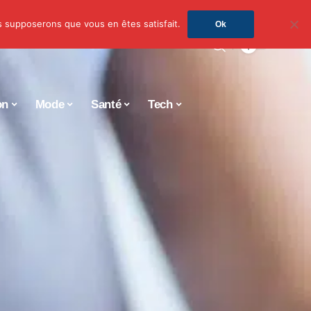
us supposerons que vous en êtes satisfait.
Ok
on
Mode
Santé
Tech