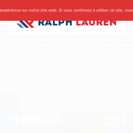
 expérience sur notre site web. Si vous continuez à utiliser ce site, no
s
Famille
Finance
Immo
Loisirs
Mais