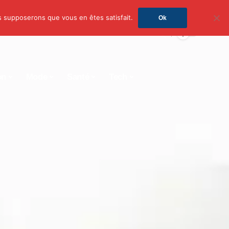
us supposerons que vous en êtes satisfait.
Ok
on
Mode
Santé
Tech