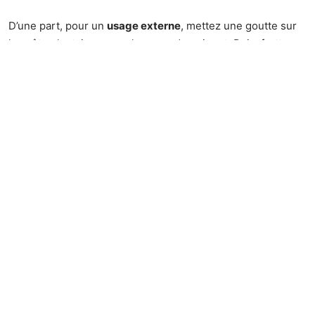
D’une part, pour un
usage externe
, mettez une goutte sur
la voûte plantaire ou sur le creux de poignet. Puis, frottez
les poignets l’un contre l’autre. D’autre part, pour un
usage
interne
, dès que les premiers symptômes apparaissent,
mettez 1 goutte dans un peu de miel ou sur de la mie de
pain. Le traitement se fait 3 fois par jour pendant 7 jours
maximum.
La teinture-mère d’échinacée
Le système immunitaire peut être également stimulé grâce
à la
teinture-mère d’
échinacée
. Cette dernière est un
excellent remède naturel permettant de lutter contre
les
premiers signes de l’angine
.
Voici les doses recommandées :