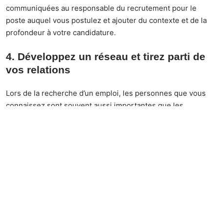
communiquées au responsable du recrutement pour le
poste auquel vous postulez et ajouter du contexte et de la
profondeur à votre candidature.
4. Développez un réseau et tirez parti de
vos relations
Lors de la recherche d’un emploi, les personnes que vous
connaissez sont souvent aussi importantes que les
compétences que vous possédez.
Grâce à des outils tels
que LinkedIn, il peut être relativement facile de
développer un réseau et d’identifier des relations
mutuelles au sein de l’entreprise à laquelle vous postulez,
ou mieux encore, le responsable du recrutement lui-
même
. En établissant des liens avec des personnes qui
vous connaissent et qui peuvent se porter garantes de
vous, vous avez plus de chances de
vous démarquer et
d’être invité à un entretien.