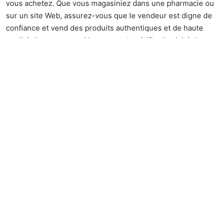
vous achetez. Que vous magasiniez dans une pharmacie ou
sur un site Web, assurez-vous que le vendeur est digne de
confiance et vend des produits authentiques et de haute
qualité. Il est tout aussi important de vérifier l’activité du
produit ainsi que son origine. Vérifiez également le
processus d’extraction car il détermine les niveaux de
pureté. Faites des recherches sur les souches de cannabis
pour connaître celles qui sont riches en CBD (pas en THC
parce qu’elles sont psychoactives).
5. Demandez conseil à un utilisateur
expérimenté
Les nouveaux venus peuvent ne pas être vraiment certains
de l’expérience qu’ils auront avec ces produits. Il est
important d’être préparé à l’avance et les conseils
d’utilisateurs expérimentés peuvent être utiles dans ce
contexte. Il serait encore mieux si vous aviez quelqu’un