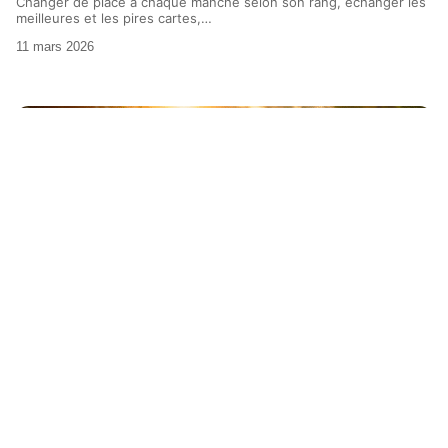
Changer de place à chaque manche selon son rang, échanger les
meilleures et les pires cartes,
…
11 mars 2026
LOISIRS
Comment organiser une fête pour 50 ans de mariage ?
En France, moins de 5% des couples franchissent le cap du demi-
siècle de vie commune. Les
…
11 mars 2026